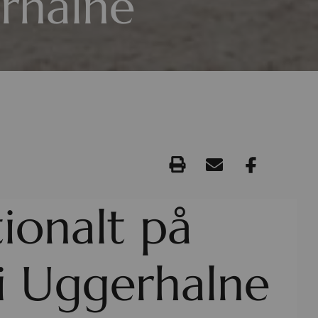
rhalne
tionalt på
i Uggerhalne