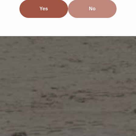
Yes
No