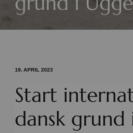
grund i Ugge
19. APRIL 2023
Start interna
dansk grund 