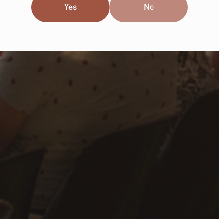
Yes
No