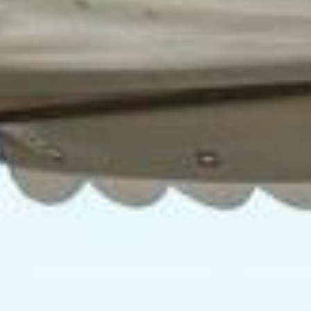
All
Pages
Sales Horses
Stallions
News
Nyheder
Event kalender