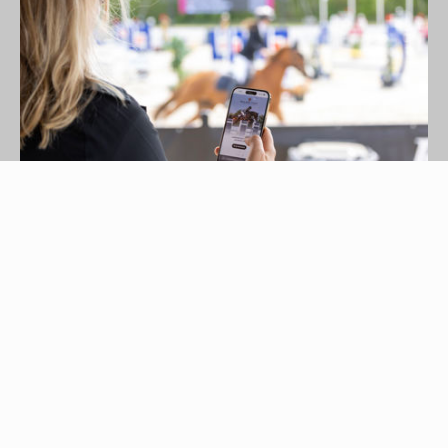
22. maj 2023
Helgstrand Event og Malgré Tout
Media sætter nye standarder for
bæredygtighed med digitale
eventmagasiner